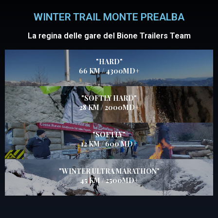
WINTER TRAIL MONTE PREALBA
La regina delle gare del Bione Trailers Team
"HARD"
66 KM / 4300MD+
"SOFTLY HARD"
28 KM / 2000MD+
"SOFTLY"
12 KM / 600 MD+
"WINTER ULTRA MARATHON"
45 KM / 2500MD+