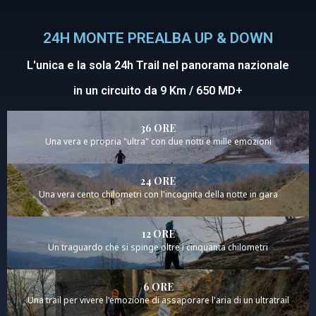
24H MONTE PREALBA UP & DOWN
L'unica e la sola 24h Trail nel panorama nazionale
in un circuito da 9 Km / 650 MD+
36 ORE
Una vera e propria "ultra" con due notti e mille emozioni
24 ORE
Una vera cento chilometri con l'incognita della notte in gara
12 ORE
Un traguardo che si spinge oltre i cinquanta chilometri
6 ORE
Una trail per vivere l'emozione di assaporare l'aria di un ultratrail