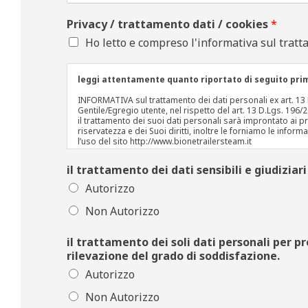
Privacy / trattamento dati / cookies
*
Ho letto e compreso l'informativa sul tratt
leggi attentamente quanto riportato di seguito prim
INFORMATIVA sul trattamento dei dati personali ex art. 1
Gentile/Egregio utente, nel rispetto del art. 13 D.Lgs. 1
il trattamento dei suoi dati personali sarà improntato ai pri
riservatezza e dei Suoi diritti, inoltre le forniamo le inform
l’uso del sito http://www.bionetrailersteam.it
Il "titolare" del trattamento
il trattamento dei dati sensibili e giudiziar
A seguito della consultazione di questo sito possono essere t
“titolare” del loro trattamento è la la Associazione BION
Autorizzo
IVAN FREDDI, che ha sede legale in Via Alessandro Manzoni 
info@bionetrailersteam.it Inoltre si evidenzia che la norma
Non Autorizzo
“responsabile della protezione dei dati” ex art.37 GDPR.
Il "responsabile" del trattamento
Ai sensi dell’art.4 GDPR si evidenzia che il responsabile 
il trattamento dei soli dati personali per p
Bione (BS) – Italy – sito http://www.bionetrailersteam.it mai
rilevazione del grado di soddisfazione.
Luogo di trattamento dei dati
I trattamenti connessi ai servizi web di questo sito hanno 
Autorizzo
185 - 10149 – Torino - Italy, in qualità di responsabile de
incaricato del trattamento, oppure da eventuali incaricati
Non Autorizzo
derivante dal servizio web viene comunicato o diffuso senz
dalla normativa vigente oppure da richieste delle autorità gi