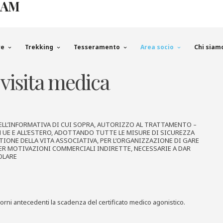
EAM
re
Trekking
Tesseramento
Area socio
Chi siam
 visita medica
LL’INFORMATIVA DI CUI SOPRA, AUTORIZZO AL TRATTAMENTO –
N UE E ALL’ESTERO, ADOTTANDO TUTTE LE MISURE DI SICUREZZA
STIONE DELLA VITA ASSOCIATIVA, PER L’ORGANIZZAZIONE DI GARE
ER MOTIVAZIONI COMMERCIALI INDIRETTE, NECESSARIE A DAR
OLARE
iorni antecedenti la scadenza del certificato medico agonistico.