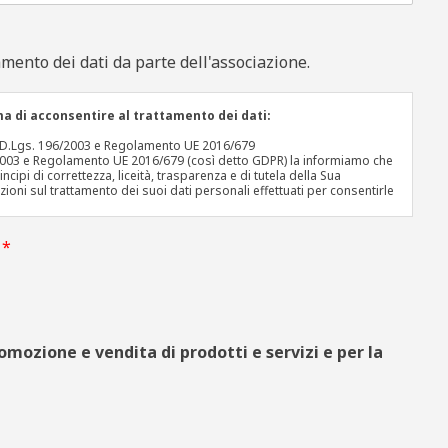
amento dei dati da parte dell'associazione.
a di acconsentire al trattamento dei dati:
3 D.Lgs. 196/2003 e Regolamento UE 2016/679
96/2003 e Regolamento UE 2016/679 (così detto GDPR) la informiamo che
ncipi di correttezza, liceità, trasparenza e di tutela della Sua
azioni sul trattamento dei suoi dati personali effettuati per consentirle
i
*
rattati dati relativi a persone identificate o identificabili. Il
ETRAILERSTEAM, nella persona del legale rappresentate pro tempore
10 - 25070 sito in Bione (BS) mail di contatto
 vigente non richiede la nomina del DPO (Data Protection Officer)
del Trattamento è Bionetrailersteam Via Alessandro Manzoni 10 - 25070
romozione e vendita di prodotti e servizi e per la
l di contatto info@bionetrailersteam.it.
luogo presso la struttura tecnica (manteiner) sita in Corso Svizzera
l trattamento autonomo, e sono curati solo da personale tecnico
 di occasionali operazioni di manutenzione. Nessun dato personale
a esplicito consenso dell'interessato fatta eccezione a quelli imposti
udiziarie o di pubblica sicurezza. I dati personali forniti dagli utenti