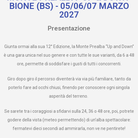
BIONE (BS) - 05/06/07 MARZO
2027
Presentazione
Giunta ormai alla sua 12° Edizione, la Monte Prealba “Up and Down”
è una gara unica nel suo genere e con tutte le sue varianti, da 6 a 48
ore, permette di soddisfare i gusti di tutti i concorrenti.
Giro dopo giro il percorso diventerà via via più familiare, tanto da
poterlo fare ad occhi chiusi, finendo per conoscere ogni singola
asperità del terreno.
Se sarete tra i coraggiosi a sfidarvi sulla 24, 36 o 48 ore, poi, potrete
godere della vista (meteo permettendo) di un’alba spettacolare:
fermatevi dieci secondi ad ammirarla, non ve ne pentirete!