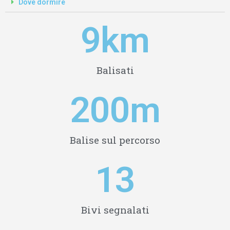
Dove dormire
9
km
Balisati
200
m
Balise sul percorso
13
Bivi segnalati