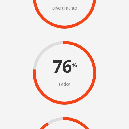
Divertimento
76
%
Fatica