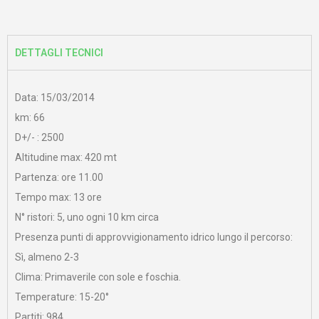
DETTAGLI TECNICI
Data: 15/03/2014
km: 66
D+
/- : 2500
Altitudine
max
: 420
mt
Partenza: ore 11.00
Tempo
max
: 13 ore
N°
ristori: 5, uno ogni 10 km circa
Presenza punti di approvvigionamento idrico lungo il percorso:
Sì, almeno 2-3
Clima: Primaverile con sol
e e foschia.
Temperatur
e
: 15-20°
Partiti: 984