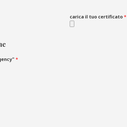
carica il tuo certificato
*
ne
rgency"
*