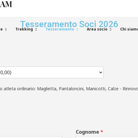
EAM
Tesseramento Soci 2026
re
Trekking
Tesseramento
Area socio
Chi siam
 atleta ordinario: Maglietta, Pantaloncini, Manicotti, Calze - Rinnovo
Cognome
*