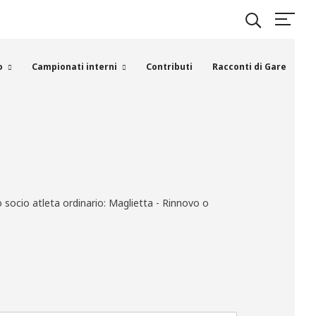
o
Campionati interni
Contributi
Racconti di Gare
 socio atleta ordinario: Maglietta - Rinnovo o