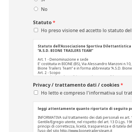
No
Statuto
*
Ho preso visione ed accetto lo statuto del
Statuto dell’Associazione Sportiva Dilettantistica
“A.S.D. BIONE TRAILERS TEAM”
Art. 1 - Denominazione e sede
E' costituita in BIONE (BS), Via Alessandro Manzoni n.10,
Bione Trailers Team” e in forma abbreviata “A.S.D. Bione
Art. 2 - Scopo
L'associazione è apolitica e non ha scopo di lucro. Dura
capitale
Privacy / trattamento dati / cookies
*
Essa, conseguito il riconoscimento ai fini sportivi e l’isc
disciplina dello sport dilettantistico in tutte le discipli
Ho letto e compreso l'informativa sul tra
mediante la gestione di ogni forma di attività agonistica,
miglior raggiungimento degli scopi sociali, l'associazion
alla pratica dello sport, nonché lo svolgimento di attivi
Nella propria sede l’associazione potrà svolgere attività 
leggi attentamente quanto riportato di seguito pr
Federazione Italiana di Atletica Leggera tutti coloro che u
L'associazione è altresì caratterizzata dalla democraticità
INFORMATIVA sul trattamento dei dati personali ex art
bilancio; si deve avvalere prevalentemente di prestazion
Gentile/Egregio utente, nel rispetto del art. 13 D.Lgs. 
autonomo se non per assicurare il regolare funzionamento 
principi di correttezza, liceità, trasparenza e di tutela d
L'associazione accetta incondizionatamente di conformarsi
l’uso del sito http://www.bionetrailersteam.it