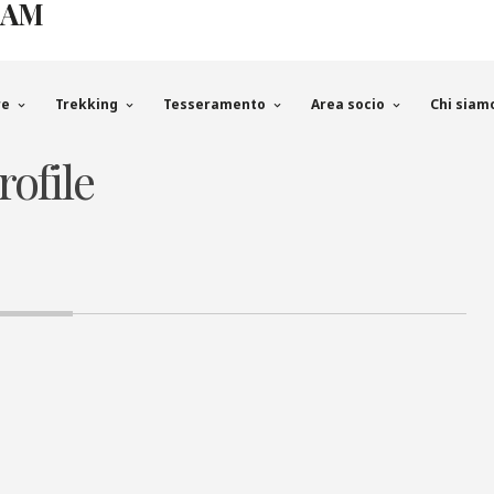
EAM
re
Trekking
Tesseramento
Area socio
Chi siam
rofile