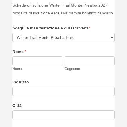
Iscrizione
Scheda di iscrizione Winter Trail Monte Prealba 2027
Winter
Modalità di iscrizione esclusiva tramite bonifico bancario
Trail
Monte
Scegli la manifestazione a cui iscriverti
S
*
Prealba
e
2027
s
Nome
*
e
i
Nome
Cognome
u
Nome
Cognome
n
Indirizzo
e
s
s
Città
e
r
e