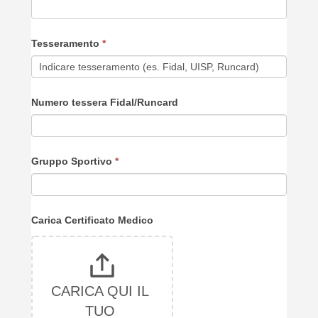
t
o
Tesseramento
*
c
a
m
Numero tessera Fidal/Runcard
p
o
v
Gruppo Sportivo
*
u
o
t
Carica Certificato Medico
o
.
CARICA QUI IL 
TUO 