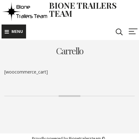
BIONE TRAILERS
TEAM
MENU
Carrello
[woocommerce_cart]
Proudly powered by Bionetrailersteam
©
.