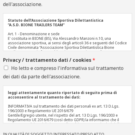
dell'associazione.
Statuto dell’Associazione Sportiva Dilettantistica
“A.S.D. BIONE TRAILERS TEAM”
Art. 1 - Denominazione e sede
E' costituita in BIONE (BS), Via Alessandro Manzoni n.10, una
associazione sportiva, ai sensi degli articoli 36 e seguenti del Codice
Civile denominata “Associazione Sportiva Dilettantistica Bione
Trailers Team” e in forma abbreviata “A.S.D. Bione Trailers Team”.
Art. 2 - Scopo
Privacy / trattamento dati / cookies
*
L'associazione è apolitica e non ha scopo di lucro. Durante la vita
dell’associazione non potranno essere distribuiti, anche in modo
Ho letto e compreso l'informativa sul trattamento
indiretto, avanzi di gestione nonché fondi, riserve o capitale
Essa, conseguito il riconoscimento ai fini sportivi e l’iscrizione al
dei dati da parte dell'associazione.
previsto registro delle associazioni sportive dilettantistiche, ha per
finalità lo sviluppo e la promozione, l’organizzazione e la disciplina
dello sport dilettantistico in tutte le discipline sportive, nel territorio
dello Stato Italiano ed a livello internazionale, intesa come mezzo di
leggi attentamente quanto riportato di seguito prima di
formazione psico-fisica e morale dei soci, mediante la gestione di
acconsentire al trattamento dei dati:
ogni forma di attività agonistica, ricreativa o di ogni altro tipo di
attività motoria e non, idonea a promuovere la conoscenza e la
INFORMATIVA sul trattamento dei dati personali ex art. 13 D.Lgs.
pratica della citata disciplina. Per il miglior raggiungimento degli
196/2003 e Regolamento UE 2016/679
scopi sociali, l'associazione potrà, tra l'altro, svolgere l'attività di
Gentile/Egregio utente, nel rispetto del art. 13 D.Lgs. 196/2003 e
gestione, conduzione, manutenzione ordinaria di impianti ed
Regolamento UE 2016/679 (così detto GDPR) la informiamo che il
attrezzature sportive abilitate alla pratica dello sport, nonché lo
trattamento dei suoi dati personali sarà improntato ai principi di
svolgimento di attività didattica per l’avvio, l’aggiornamento e il
correttezza, liceità, trasparenza e di tutela della Sua riservatezza e
perfezionamento nello svolgimento della pratica sportiva della
dei Suoi diritti, inoltre le forniamo le informazioni sul trattamento dei
IN QUALITÀ DI SOGGETTO INTERESSATO PRESO ATTO