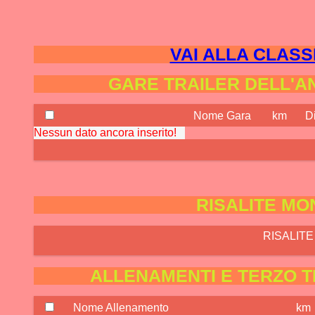
VAI ALLA CLASS
GARE TRAILER DELL'A
Nome Gara
km
Di
Nessun dato ancora inserito!
RISALITE MO
RISALITE 
ALLENAMENTI E TERZO T
Nome Allenamento
km