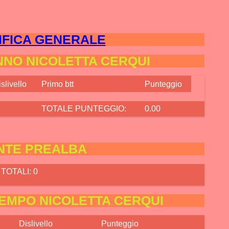
IFICA GENERALE
NNO NICOLETTA CERQUI
slivello
Primo btt
Punteggio
TOTALE PUNTEGGIO:
0.00
NTE PREALBA
TOTALI: 0
EMPO NICOLETTA CERQUI
Dislivello
Punteggio