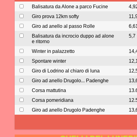
Balisatura da Alone a parco Fucine
4,9
Giro prova 12km softy
11,
Giro ad anello al passo Rolle
6,6
Balisatura da incrocio duppo ad alone
5,7
e ritorno
Winter in palazzetto
14,
Spontare winter
12,
Giro di Lodrino al chiaro di luna
12,
Giro ad anello Drugolo... Padenghe
13,
Corsa mattutina
13.
Corsa pomeridiana
12.
Giro ad anello Drugolo Padenghe
13,