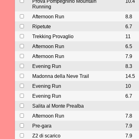
Prova Pompegnino Mountain
10.4
Running
Afternoon Run
8.8
Ripetute
6.7
Trekking Provaglio
11
Afternoon Run
6.5
Afternoon Run
7.9
Evening Run
8.3
Madonna della Neve Trail
14.5
Evening Run
10
Evening Run
6.7
Salita al Monte Prealba
Afternoon Run
7.8
Pre-gara
7.9
Z2 di scarico
7.9