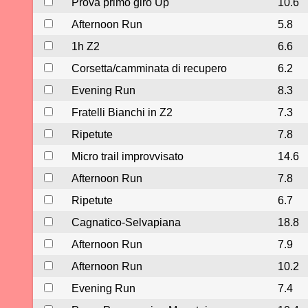
Prova primo giro Up
10.6
Afternoon Run
5.8
1h Z2
6.6
Corsetta/camminata di recupero
6.2
Evening Run
8.3
Fratelli Bianchi in Z2
7.3
Ripetute
7.8
Micro trail improvvisato
14.6
Afternoon Run
7.8
Ripetute
6.7
Cagnatico-Selvapiana
18.8
Afternoon Run
7.9
Afternoon Run
10.2
Evening Run
7.4