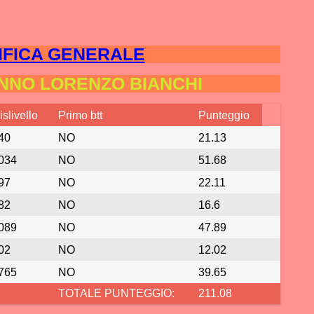
IFICA GENERALE
NNO LORENZO BIANCHI
islivello
Primo btt
Punteggio
40
NO
21.13
034
NO
51.68
97
NO
22.11
82
NO
16.6
089
NO
47.89
02
NO
12.02
765
NO
39.65
TOTALE PUNTEGGIO:
211.08