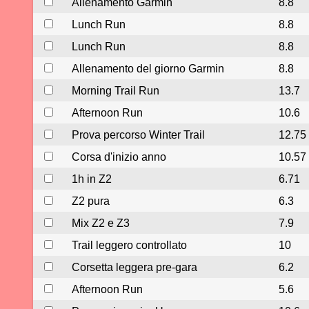
Allenamento Garmin
8.8
Lunch Run
8.8
Lunch Run
8.8
Allenamento del giorno Garmin
8.8
Morning Trail Run
13.7
Afternoon Run
10.6
Prova percorso Winter Trail
12.75
Corsa d'inizio anno
10.57
1h in Z2
6.71
Z2 pura
6.3
Mix Z2 e Z3
7.9
Trail leggero controllato
10
Corsetta leggera pre-gara
6.2
Afternoon Run
5.6