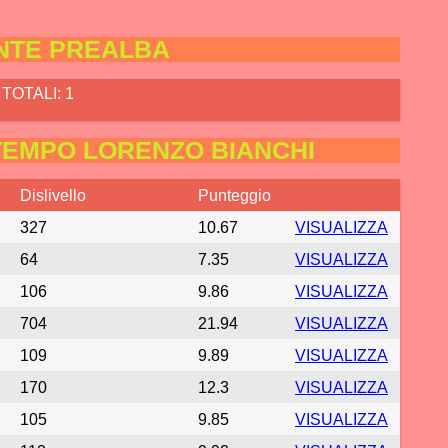
NTE PREALBA
TOTALI: 1
TEMPO LORENZO BIANCHI
Dislivello
Punteggio
327
10.67
VISUALIZZA
64
7.35
VISUALIZZA
106
9.86
VISUALIZZA
704
21.94
VISUALIZZA
109
9.89
VISUALIZZA
170
12.3
VISUALIZZA
105
9.85
VISUALIZZA