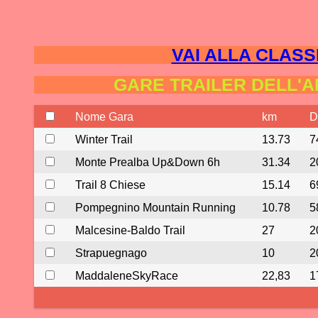
VAI ALLA CLASS
GARE TRAILER DELL'A
Nome Gara
km
D
Winter Trail
13.73
7
Monte Prealba Up&Down 6h
31.34
2
Trail 8 Chiese
15.14
6
Pompegnino Mountain Running
10.78
5
Malcesine-Baldo Trail
27
2
Strapuegnago
10
2
MaddaleneSkyRace
22,83
1