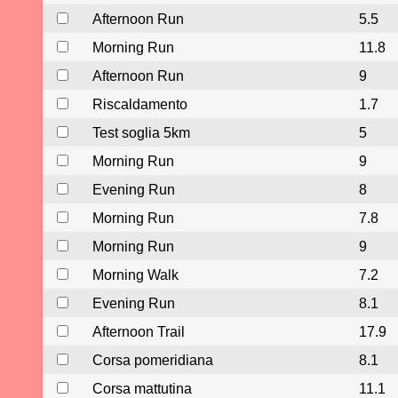
Afternoon Run
5.5
Morning Run
11.8
Afternoon Run
9
Riscaldamento
1.7
Test soglia 5km
5
Morning Run
9
Evening Run
8
Morning Run
7.8
Morning Run
9
Morning Walk
7.2
Evening Run
8.1
Afternoon Trail
17.9
Corsa pomeridiana
8.1
Corsa mattutina
11.1