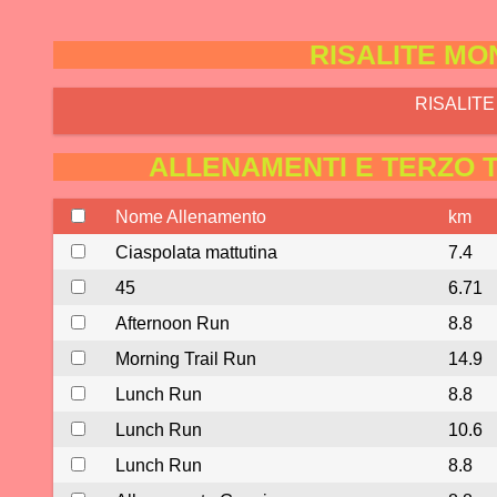
RISALITE MO
RISALITE 
ALLENAMENTI E TERZO 
Nome Allenamento
km
Ciaspolata mattutina
7.4
45
6.71
Afternoon Run
8.8
Morning Trail Run
14.9
Lunch Run
8.8
Lunch Run
10.6
Lunch Run
8.8