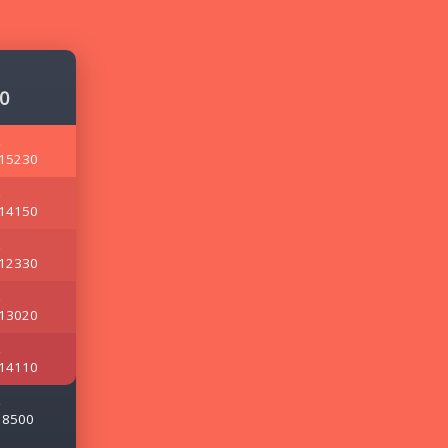
0
15230
14150
12330
13020
14110
8500