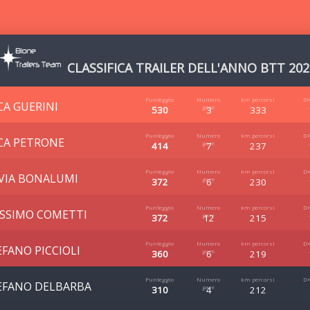
CLASSIFICA TRAILER DELL'ANNO BTT 202
CA GUERINI
530
3
333
CA PETRONE
414
7
237
LVIA BONALUMI
372
6
230
SSIMO COMETTI
372
12
215
EFANO PICCIOLI
360
6
219
EFANO DELBARBA
310
4
212