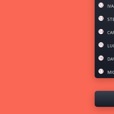
IV
ST
CA
LU
DA
MI