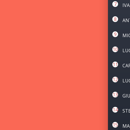
IV
AN
MI
LU
CA
LU
GI
ST
MA