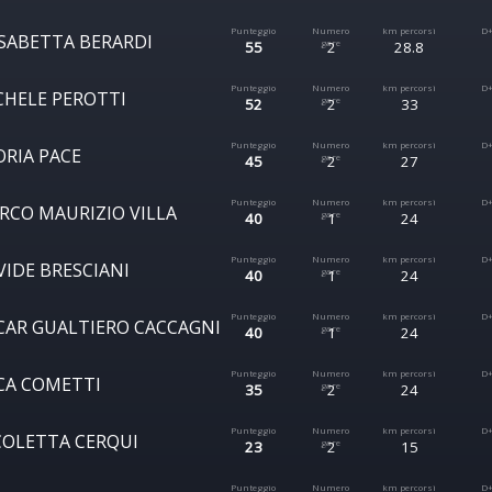
ISABETTA BERARDI
55
2
28.8
CHELE PEROTTI
52
2
33
ORIA PACE
45
2
27
RCO MAURIZIO VILLA
40
1
24
VIDE BRESCIANI
40
1
24
CAR GUALTIERO CACCAGNI
40
1
24
CA COMETTI
35
2
24
COLETTA CERQUI
23
2
15