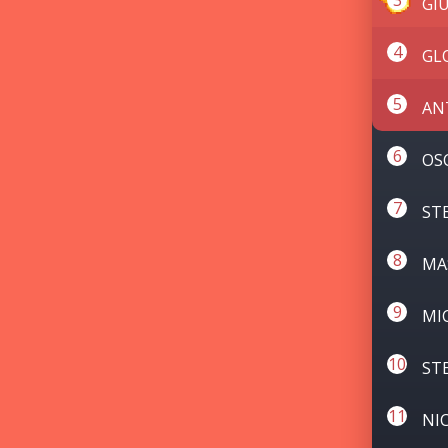
GI
GL
AN
OS
ST
MA
MI
ST
NI