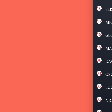
EL
MI
GL
MA
DA
OS
LU
NI