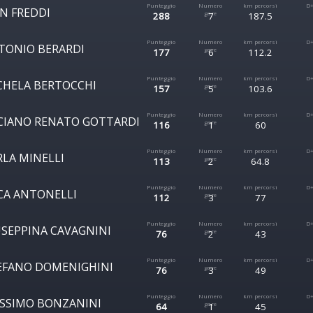
AN FREDDI
288
7
187.5
TONIO BERARDI
177
6
112.2
CHELA BERTOCCHI
157
5
103.6
CIANO RENATO GOTTARDI
116
1
60
RLA MINELLI
113
2
64.8
CA ANTONELLI
112
3
77
USEPPINA CAVAGNINI
76
2
43
EFANO DOMENIGHINI
76
3
49
SSIMO BONZANINI
64
1
45