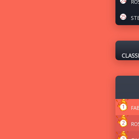
RO
ST
CLASS
FA
RO