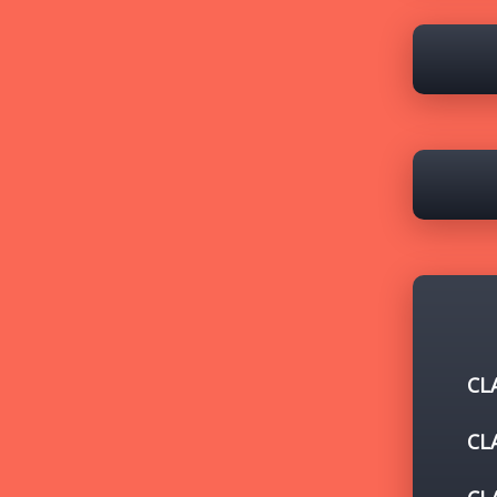
CL
CL