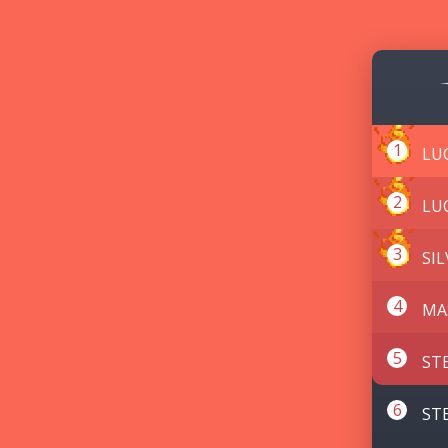
LU
LU
SI
MA
ST
ST