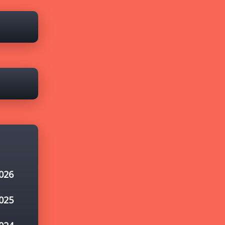
026
025